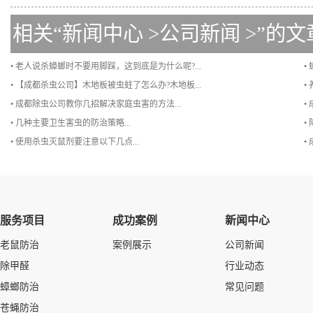
相关“
新闻中心
>
公司新闻
>”的文
• 老人说杀蟑螂时不要用脚踩，这到底是为什么呢?...
•
• 【成都杀虫公司】木地板被虫蛀了怎么办?木地板...
•
• 成都除虫公司教你几招解决家庭虫害的方法...
•
• 几种主要卫生害虫的防治策略...
•
• 使用杀虫灭鼠剂要注意以下几点...
•
服务项目
成功案例
新闻中心
老鼠防治
案例展示
公司新闻
除甲醛
行业动态
蟑螂防治
常见问题
苍蝇防治