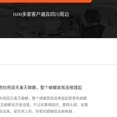
1600多家客户遍及四川周边
教你用蒜无毒灭蟑螂，整个蟑螂家族连根拔起
你用蒜无毒灭蟑螂，整个蟑螂家族连根拔起家里有蟑螂
看见蟑螂消灭他没错。不过如果用踩的，要踩头部，如果
会出来。留在地上的，你家的蟑螂就会越来越...