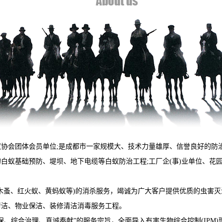
会团体会员单位;是成都市一家规模大、技术力量雄厚、信誉良好的防
蚁基础预防、堤坝、地下电缆等白蚁防治工程;工厂企(事)业单位、花
蚤、红火蚁、黄蚂蚁等)的消杀服务，竭诚为广大客户提供优质的虫害灭
洁、物业保洁、装修清洁消毒服务工程。
综合治理、真诚奉献”的服务宗旨，全面导入有害生物综合控制(IPM