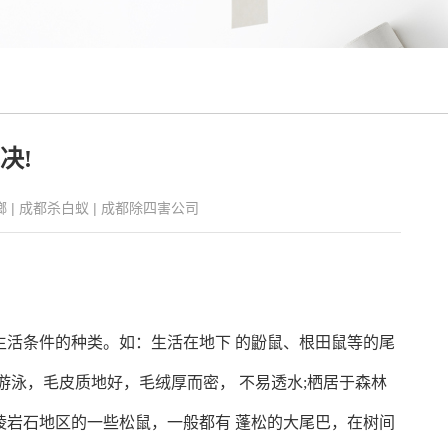
决!
螂
|
成都杀白蚁
|
成都除四害公司
活条件的种类。如：生活在地下 的鼢鼠、根田鼠等的尾
游泳，毛皮质地好，毛绒厚而密， 不易透水;栖居于森林
陵岩石地区的一些松鼠，一般都有 蓬松的大尾巴，在树间