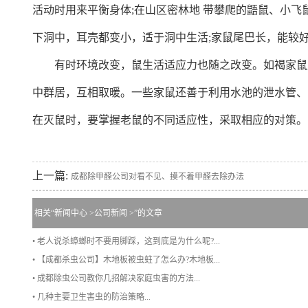
活动时用来平衡身体;在山区密林地 带攀爬的鼯鼠、小飞
下洞中，耳壳都变小，适于洞中生活;家鼠尾巴长，能较
有时环境改变，鼠生活适应力也随之改变。如褐家鼠, 窜
中群居，互相取暖。一些家鼠还善于利用水池的泄水管、
在灭鼠时，要掌握老鼠的不同适应性，采取相应的对策。
上一篇:
成都除甲醛公司对看不见、摸不着甲醛去除办法
相关“
新闻中心
>
公司新闻
>”的文章
• 老人说杀蟑螂时不要用脚踩，这到底是为什么呢?...
• 【成都杀虫公司】木地板被虫蛀了怎么办?木地板...
• 成都除虫公司教你几招解决家庭虫害的方法...
• 几种主要卫生害虫的防治策略...