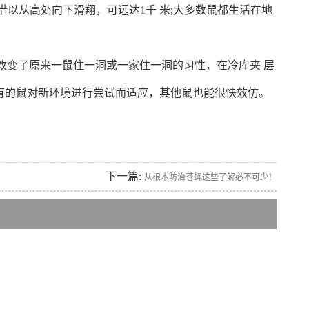
借以从高处向下滑翔，可远达1千 米;大多数鼠都生活在地
改变了原来一鼠住一洞或一家住一洞的习性，在冷库夹 层
有的鼠对新环境进行尝试而适应，其他鼠也能很快效仿。
下一篇:
从根本防治苍蝇这些了解必不可少！