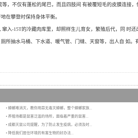
鼠等，不仅有蓬松的尾巴，而且四肢间 有被覆短毛的皮膜连接，
好地在攀登时保持身体平衡。
入-15T的冷藏肉库里，却照样生儿育女，繁殖后代，同 时还
 厕所抽水马桶、下水道、暖气管、门缝、天窗等，出人自 如。
• 蟑螂难消灭，教你用蒜无毒灭蟑螂，整个蟑螂家族...
• 养殖场都是鼠害泛滥的场所，面临着严重的鼠害...
• 成都灭鼠公司提醒，为了防止发生疫病，必须及时...
• 降低我们居住环境的有害生物的好办法...