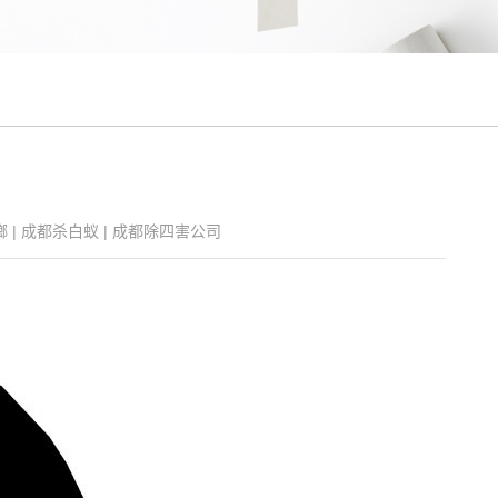
螂
|
成都杀白蚁
|
成都除四害公司