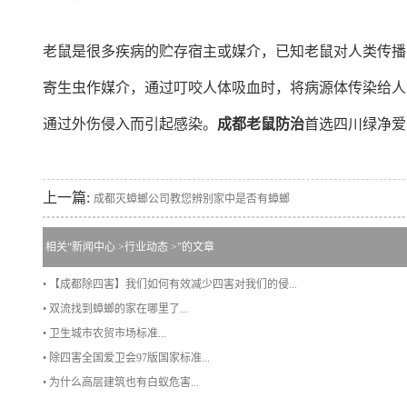
老鼠是很多疾病的贮存宿主或媒介，已知老鼠对人类传播
寄生虫作媒介，通过叮咬人体吸血时，将病源体传染给人
通过外伤侵入而引起感染。
成都老鼠防治
首选四川绿净爱
上一篇:
成都灭蟑螂公司教您辨别家中是否有蟑螂
相关“
新闻中心
>
行业动态
>”的文章
• 【成都除四害】我们如何有效减少四害对我们的侵...
• 双流找到蟑螂的家在哪里了...
• 卫生城市农贸市场标准...
• 除四害全国爱卫会97版国家标准...
• 为什么高层建筑也有白蚁危害...