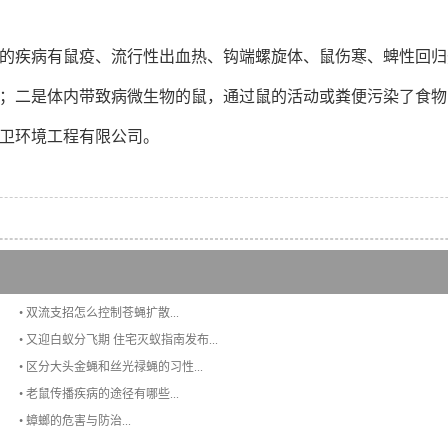
的疾病有鼠疫、流行性出血热、钩端螺旋体、鼠伤寒、蜱性回归
；二是体内带致病微生物的鼠，通过鼠的活动或粪便污染了食物
卫环境工程有限公司。
• 双流支招怎么控制苍蝇扩散...
• 又迎白蚁分飞期 住宅灭蚁指南发布...
• 区分大头金蝇和丝光禄蝇的习性...
• 老鼠传播疾病的途径有哪些...
• 蟑螂的危害与防治...